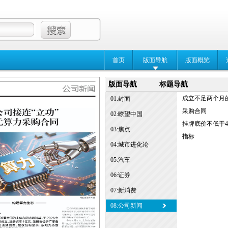
首页
版面导航
版面概览
版面导航
标题导航
成立不足两个月的
01:封面
采购合同
02:瞭望中国
挂牌底价不低于4
03:焦点
指标
04:城市进化论
05:汽车
06:证券
07:新消费
08:公司新闻