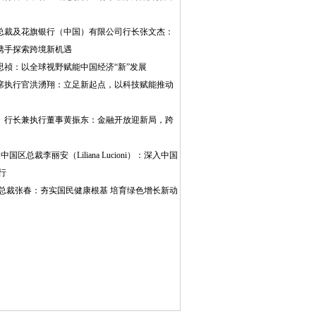
总裁及花旗银行（中国）有限公司行长张文杰：
携手探索跨境新机遇
思祯：以全球视野赋能中国经济“新”发展
席执行官洪湧翔：立足新起点，以科技赋能推动
）行长兼执行董事黄振东：金融开放迎新局，跨
国区总裁李丽安（Liliana Lucioni）：深入中国
行
区总裁张春：夯实国民健康根基 培育绿色增长新动