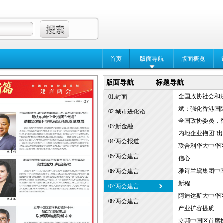
首页
版面导航
版面概览
版面导航
标题导航
全国政协社会和
01:封面
斌：强化香港国际
02:城市进化论
全国政协委员，
03:新金融
内地企业抱团“出
04:两会报道
联合利华大中华
05:两会建言
信心
雅诗兰黛集团中
06:两会建言
新程
07:两会建言
阿迪达斯大中华
08:两会建言
产业扩容提质
立邦中国区首席