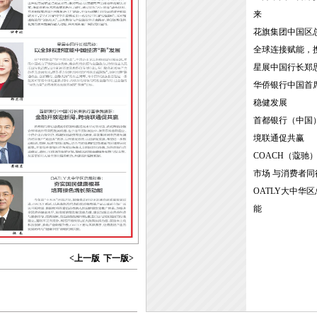
来
花旗集团中国区
全球连接赋能，
星展中国行长郑
华侨银行中国首
稳健发展
首都银行（中国
境联通促共赢
COACH（蔻驰）中
市场 与消费者同
OATLY大中华
能
<上一版
下一版>