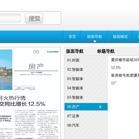
首页
版面导航
版面概览
版面导航
标题导航
重庆楼市延续10
01:封面
12.5%
02:智媒体
新房摇号热度骤
03:智媒体
11”
04:智媒体
05:智媒体
06:房产
07:证券
08:汽车