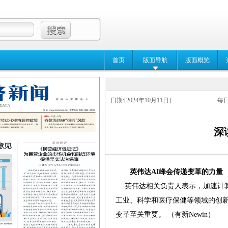
首页
版面导航
版面概览
日期:[2024年10月11日]
-- 每
深读
英伟达AI峰会传递变革的力量
英伟达相关负责人表示，加速计
工业、科学和医疗保健等领域的创
变革至关重要。 （有新Newin）