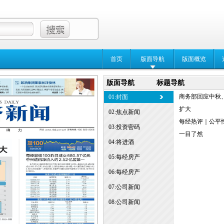
首页
版面导航
版面概览
版面导航
标题导航
商务部回应中秋
01:封面
扩大
02:焦点新闻
每经热评｜公平
03:投资密码
一目了然
04:将进酒
05:每经房产
06:每经房产
07:公司新闻
08:公司新闻