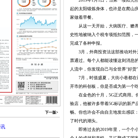
2019年1月1日，当第一缕阳光
起的太阳锻炼身体，也许是在爬山
家做着早餐。
从这一天开始，大病医疗、赡养
史性地被纳入个税专项抵扣范围，一
完成了各种申报。
3月，外商投资法这部推动对外开
票通过。每个人都能读懂这则消息
人流中，你发现自己与全世界“好货
7月，时值盛夏，大街小巷都在议
开市的科创板，你是否成为第一个
在金色的十月，5G正式商用。你
验店，他被许多带着5G标识的新产
畅。你也许会不由自主地发出感叹
下一版>
了时代的潮头。
资讯
即将过去的2019年里，一个个