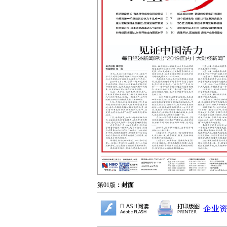
第01版
：封面
企业